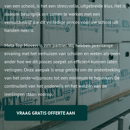
van een school, is het een stressvolle, uitgebreide klus. Het is
daarom belangrijk om samen te werken met een
verhuisbedrijf die dit volledige proces voor uw school uit
handen neemt.
Meta Top Movers is zo’n partner. Wij hebben jarenlange
ervaring met het verhuizen van scholen en weten als geen
ander hoe we dit proces soepel en efficiënt kunnen laten
verlopen. Onze aanpak is erop gericht om de onderbreking
van het onderwijsproces tot een minimum te beperken. De
continuïteit van het onderwijs en het welzijn van de
leerlingen staan voorop.
VRAAG GRATIS OFFERTE AAN