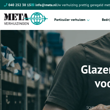
040 252 30 15
info@meta.nl
Uw verhuizing prettig geregeld me
Particulier verhuizen
Bedri
Complete verhuizing
Kant
Meubeltransport
Proje
Internationaal verhuizen
Verhu
Glaze
Kosten verhuizing
Archi
Hore
vo
Ziek
Maga
Scho
SCHRIJVER