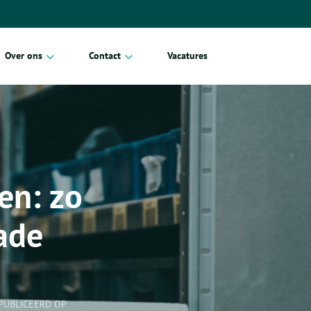
Over ons
Contact
Vacatures
Blog
Particulier
Erkende verhuizers
Zakelijk
Referenties
en: zo
Duurzaam verhuizen
ade
PUBLICEERD OP