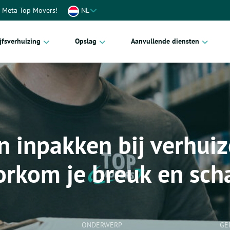
t Meta Top Movers!
NL
jfsverhuizing
Opslag
Aanvullende diensten
oren
Inboedelopslag
Verhuismaterialen
ctverhuizing
Kantoor opslag
Handyman service
iscoördinator
Kunstopslag
Verhuisverzekering
n inpakken bij verhuiz
efverhuizing
Archiefopslag
Verhuischecklist
ca
Palletopslag
orkom je breuk en sch
enhuizen
zijnen
len
ONDERWERP
GE