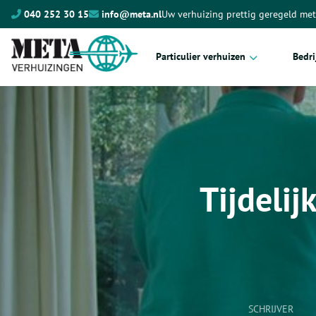
040 252 30 15
info@meta.nl
Uw verhuizing prettig geregeld me
Particulier verhuizen
Bedri
Complete verhuizing
Kant
Meubeltransport
Proje
Internationaal verhuizen
Verhu
Tijdelij
Kosten verhuizing
Archi
Hore
Ziek
Maga
Scho
SCHRIJVER