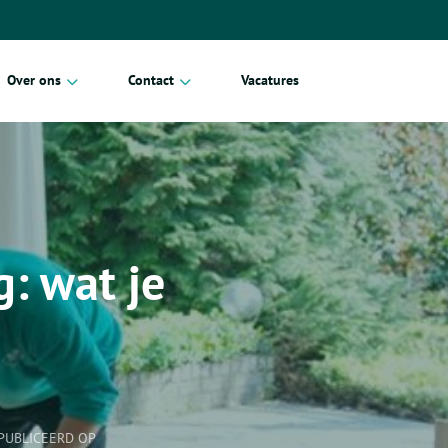
Over ons
Contact
Vacatures
Blog
Particulier
Erkende verhuizers
Zakelijk
Referenties
g: wat je
Duurzaam verhuizen
PUBLICEERD OP