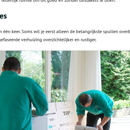
e letterlijk ruimte om dit goed en zonder obstakels te doen.
ses
n één keer. Soms wil je eerst alleen de belangrijkste spullen overb
efaseerde verhuizing overzichtelijker en rustiger.