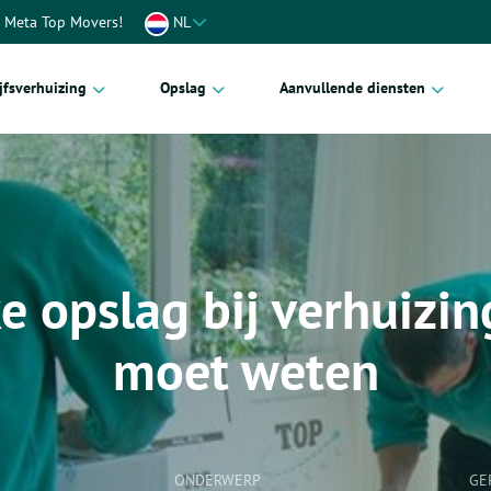
t Meta Top Movers!
NL
jfsverhuizing
Opslag
Aanvullende diensten
oren
Inboedelopslag
Verhuismaterialen
ctverhuizing
Kantoor opslag
Handyman service
iscoördinator
Kunstopslag
Verhuisverzekering
ke opslag bij verhuizin
efverhuizing
Archiefopslag
Verhuischecklist
ca
Palletopslag
moet weten
enhuizen
zijnen
len
ONDERWERP
GE