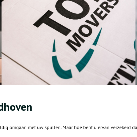
ndhoven
uldig omgaan met uw spullen. Maar hoe bent u ervan verzekerd dat