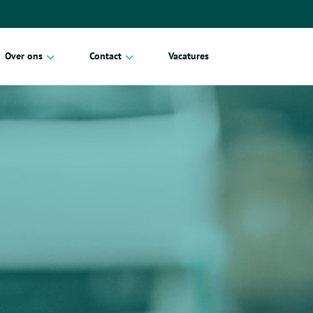
Over ons
Contact
Vacatures
Blog
Particulier
Erkende verhuizers
Zakelijk
Referenties
Duurzaam verhuizen