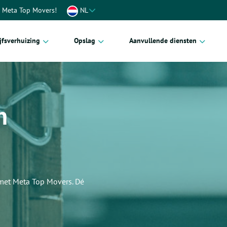
t Meta Top Movers!
NL
jfsverhuizing
Opslag
Aanvullende diensten
oren
Inboedelopslag
Verhuismaterialen
ctverhuizing
Kantoor opslag
Handyman service
n
iscoördinator
Kunstopslag
Verhuisverzekering
efverhuizing
Archiefopslag
Verhuischecklist
ca
Palletopslag
enhuizen
 met Meta Top Movers. Dé
zijnen
len