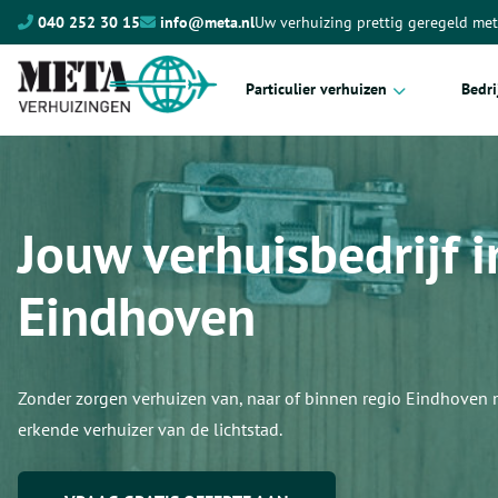
040 252 30 15
info@meta.nl
Uw verhuizing prettig geregeld me
Particulier verhuizen
Bedri
Complete verhuizing
Kant
Meubeltransport
Proje
Jouw verhuisbedrijf i
Internationaal verhuizen
Verhu
Kosten verhuizing
Archi
Eindhoven
Hore
Ziek
Zonder zorgen verhuizen van, naar of binnen regio Eindhoven
Maga
erkende verhuizer van de lichtstad.
Scho